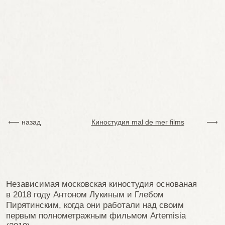
назад
Киностудия mal de mer films
Независимая московская киностудия основаная
в 2018 году Антоном Лукиным и Глебом
Пирятинским, когда они работали над своим
первым полнометражным фильмом Artemisia
(2019).
Интересы студии лежат в документальном, видео
и художественном кино, музыке, и всевозможных
культурных импульсах и направлениях.